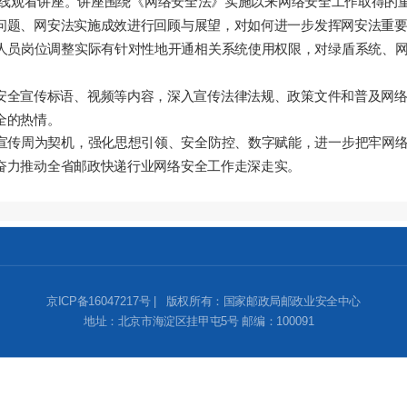
线观看讲座。讲座围绕《网络安全法》实施以来网络安全工作取得的
问题、网安法实施成效进行回顾与展望，对如何进一步发挥网安法重
人员岗位调整实际有针对性地开通相关系统使用权限，对绿盾系统、
络安全宣传标语、视频等内容，深入宣传法律法规、政策文件和普及网
全的热情。
宣传周为契机，强化思想引领、安全防控、数字赋能，进一步把牢网
奋力推动全省邮政快递行业网络安全工作走深走实。
京ICP备16047217号 | 版权所有：国家邮政局邮政业安全中心
地址：北京市海淀区挂甲屯5号 邮编：100091