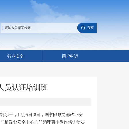
搜索
行业安全
用户申诉
人员认证培训班
技能水平
，
12
月
5
日
-
8
日，国家邮政局邮政业安
政局邮政业安全中心主任
助理蒲中良
作培训
动员