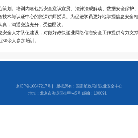
心策划。培训内容包括安全意识宣贯、法律法规解读、数据安全保护
查技术与认证中心的资深讲师授课。为促进学员更好地掌握信息安全
认真，沟通交流充分，受益匪浅。
息安全人才队伍建设，
对做好
政快递业
网络信息安全工作提供有力支
业
30
余人参加培训。
京ICP备16047217号 | 版权所有：国家邮政局邮政业安全中心
地址：北京市海淀区挂甲屯5号 邮编：100091