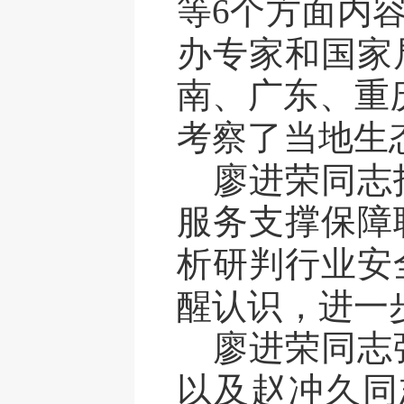
等6个方面内
办专家
和
国家
南、广东、重
考察了当地
生
廖进荣
同志
服务支撑保障
析
研判
行业安
醒认识
，
进一
廖进荣
同志
以及赵冲久同